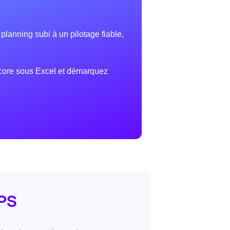
 planning subi à un pilotage fiable,
ncore sous Excel et démarquez
APS