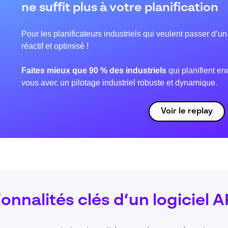
ne suffit plus à votre planification
Pour les planificateurs industriels qui veulent passer d’un
réactif et optimisé !
Faites mieux que 90 % des industriels
qui planifient e
vous avec un pilotage industriel robuste et dynamique.
Voir le replay
onnalités clés d’un logiciel 