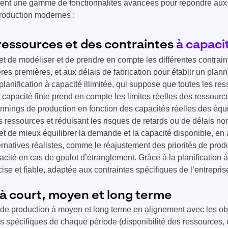
frent une gamme de fonctionnalités avancées pour répondre au
roduction modernes :
ressources et des contraintes
à capacit
t de modéliser et de prendre en compte les différentes contrai
es premières, et aux délais de fabrication pour établir un planni
lanification à capacité illimitée, qui suppose que toutes les re
capacité finie prend en compte les limites réelles des ressourc
nnings de production en fonction des capacités réelles des équ
s ressources et réduisant les risques de retards ou de délais no
t de mieux équilibrer la demande et la capacité disponible, en 
rnatives réalistes, comme le réajustement des priorités de prod
acité en cas de goulot d’étranglement. Grâce à la planification à
cise et fiable, adaptée aux contraintes spécifiques de l’entrepris
n à court, moyen et long terme
 de production à moyen et long terme en alignement avec les ob
es spécifiques de chaque période (disponibilité des ressources,