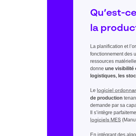
Qu’est-ce
la produc
La planification et l
fonctionnement des us
ressources matérielle
donne
une visibilité
logistiques, les sto
Le
logiciel ordonn
de production
tenant
demande par sa capac
Il s’intègre parfaite
(Manuf
logiciels MES
En intégrant des algo