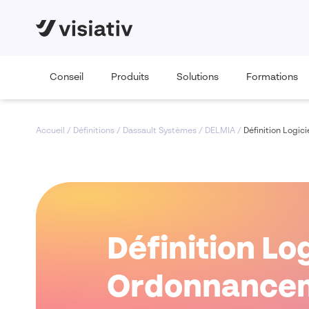
Conseil
Produits
Solutions
Formations
Accueil
/
Définitions
/
Dassault Systèmes
/
DELMIA
/
Définition Logic
Définition Log
Ordonnanceme