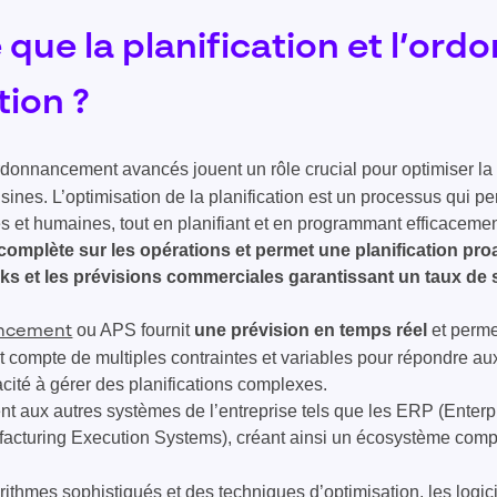
 que la planification et l’o
tion ?
’ordonnancement avancés jouent un rôle crucial pour optimiser l
ines. L’optimisation de la planification est un processus qui per
s et humaines, tout en planifiant et en programmant efficacement
 complète sur les opérations et permet une planification proa
cks et les prévisions commerciales garantissant un taux de 
ou APS fournit
une prévision en temps réel
et perm
ancement
 compte de multiples contraintes et variables pour répondre au
ité à gérer des planifications complexes.
ment aux autres systèmes de l’entreprise tels que les ERP (Enter
acturing Execution Systems), créant ainsi un écosystème comple
rithmes sophistiqués et des techniques d’optimisation, les logic