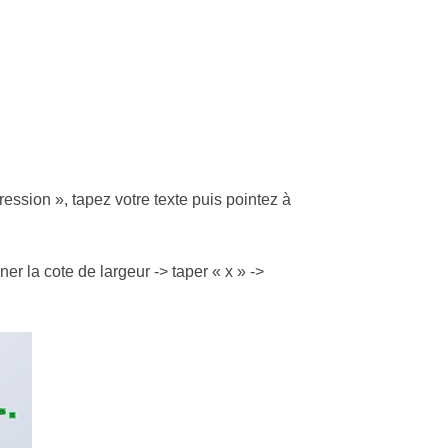
ession », tapez votre texte puis pointez à
er la cote de largeur -> taper « x » ->