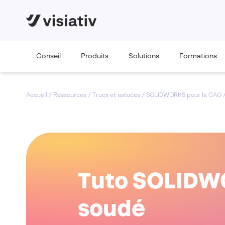
Conseil
Produits
Solutions
Formations
Accueil
/
Ressources
/
Trucs et astuces
/
SOLIDWORKS pour la CAO
Tuto SOLIDWO
soudé