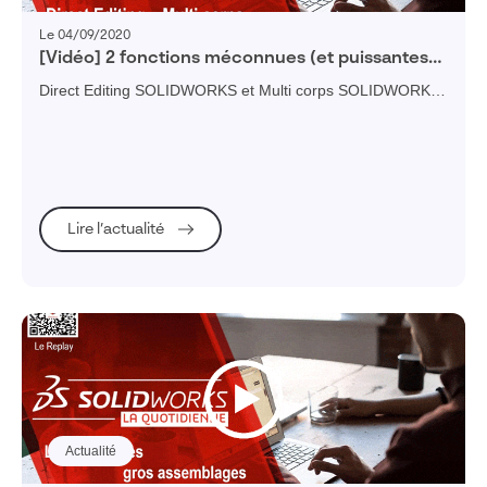
Le 04/09/2020
[Vidéo] 2 fonctions méconnues (et puissantes)
de SOLIDWORKS : Direct Editing/édition directe
Direct Editing SOLIDWORKS et Multi corps SOLIDWORKS
et Multi corps
sont deux fonctionnalités méconnues mais très puissantes.
Dans cette vidéo, Romain Faucher, Technical Sales
Director chez Dassault Systèmes, vous présente ces 2
fonctions SOLIDWORKS qui permettent incontestablement
d'accroître votre productivité.
Lire l’actualité
Actualité