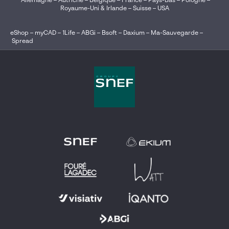
Allemagne
–
Autriche
–
Belgique
–
France
–
Pays-Bas
–
Pologne
–
Royaume-Uni & Irlande
–
Suisse
–
USA
eShop
–
myCAD
–
1Life
–
ABGi
–
Bsoft
–
Daxium
–
Ma-Sauvegarde
–
Spread