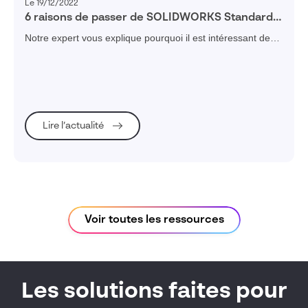
Le 19/12/2022
6 raisons de passer de SOLIDWORKS Standard à
SOLIDWORKS Professional
Notre expert vous explique pourquoi il est intéressant de
passer de SOLIDWORKS Standard à SOLIDWORKS
Professional. De fait, SOLIDWORKS Standard propose à
un concepteur les fonctionnalités essentielles à son métier
pour la conception de pièces, d’assemblages et de plans.
Cela inclus évidement les fonctionnalités surfaciques, la
tôlerie, le mécano-soudés ou la conception de moule… Par
Lire l’actualité
ailleurs, si vous évoluez vers la version Pro, nous allons
voir que SOLIDWORKS Professional permet à un
concepteur de travailler plus rapidement, plus efficacement
et de manière plus sécurisée grâce à plusieurs
fonctionnalités intéressantes.
Voir toutes les ressources
Les solutions faites pour