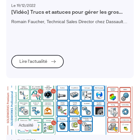
Le 19/12/2022
[Vidéo] Trucs et astuces pour gérer les gros
assemblages SOLIDWORKS
Romain Faucher, Technical Sales Director chez Dassault
Systèmes, vous donne des trucs et astuces pour gérer les
gros assemblages SOLIDWORKS. C'est une question qui
revient souvent dans le monde SOLIDWORKS. En effet,
plus vous allez avoir des pièces et des formes complexes
dans vos conceptions, plus vos performances vont
diminuer. Pour remédier à cela, il existe des outils et
Lire l’actualité
différents réglages qui permettent de garantir un
fonctionnement optimum de SOLIDWORKS.
Actualité