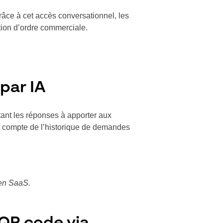
Grâce à cet accès conversationnel, les
ation d’ordre commerciale.
 par IA
itant les réponses à apporter aux
nt compte de l’historique de demandes
 en SaaS.
QR code via