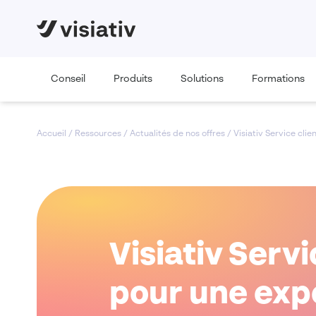
Conseil
Produits
Solutions
Formations
Accueil
/
Ressources
/
Actualités de nos offres
/
Visiativ Service clie
Visiativ Serv
pour une expé