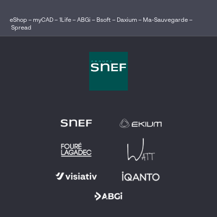
eShop
–
myCAD
–
1Life
–
ABGi
–
Bsoft
–
Daxium
–
Ma-Sauvegarde
–
Spread