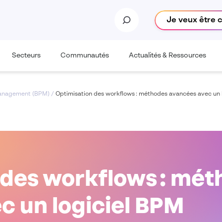
Je veux être 
Secteurs
Communautés
Actualités & Ressources
Management (BPM)
/
Optimisation des workflows : méthodes avancées avec un 
 des workflows : mé
c un logiciel BPM