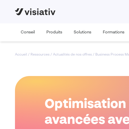
Conseil
Produits
Solutions
Formations
Accueil
/
Ressources
/
Actualités de nos offres
/
Business Process 
Optimisation
avancées ave