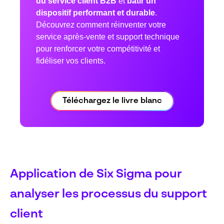
du service client B2B
et
bâtir un
dispositif performant et durable
.
Découvrez comment réinventer votre
service après-vente et support technique
pour renforcer votre compétitivité et
fidéliser vos clients.
Téléchargez le livre blanc
Application de Six Sigma pour
analyser les processus du support
client