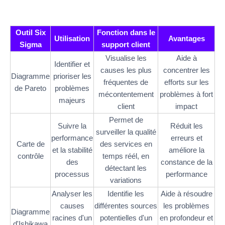
Outil Six
Fonction dans le
Utilisation
Avantages
Sigma
support client
Visualise les
Aide à
Identifier et
causes les plus
concentrer les
Diagramme
prioriser les
fréquentes de
efforts sur les
de Pareto
problèmes
mécontentement
problèmes à fort
majeurs
client
impact
Permet de
Suivre la
Réduit les
surveiller la qualité
performance
erreurs et
Carte de
des services en
et la stabilité
améliore la
contrôle
temps réél, en
des
constance de la
détectant les
processus
performance
variations
Analyser les
Identifie les
Aide à résoudre
causes
différentes sources
les problèmes
Diagramme
racines d'un
potentielles d'un
en profondeur et
d'Ishikawa