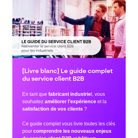
[Livre blanc] Le guide complet
du service client B2B
En tant que
fabricant industrie
l, vous
souhaitez
améliorer l’expérience
et la
satisfaction de vos clients
?
Ce guide complet vous livre toutes les clés
pour
comprendre les nouveaux enjeux