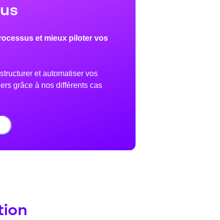
sus
processus et mieux piloter vos
ructurer et automatiser vos
ers grâce à nos différents cas
tion