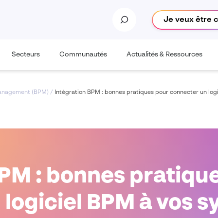
Je veux être 
Secteurs
Communautés
Actualités & Ressources
Management (BPM)
/
Intégration BPM : bonnes pratiques pour connecter un log
BPM : bonnes pratiqu
 logiciel BPM à vos 