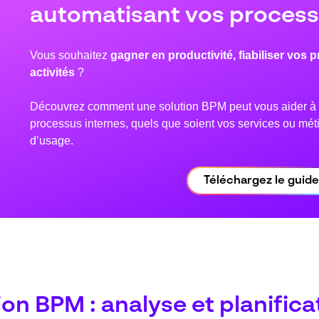
automatisant vos proces
Vous souhaitez
gagner en productivité, fiabiliser vos 
activités
?
Découvrez comment une solution BPM peut vous aider à st
processus internes, quels que soient vos services ou méti
d’usage.
Téléchargez le guide
ion BPM : analyse et planifica