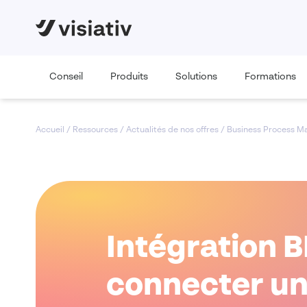
Conseil
Produits
Solutions
Formations
Accueil
/
Ressources
/
Actualités de nos offres
/
Business Process 
Intégration 
connecter un