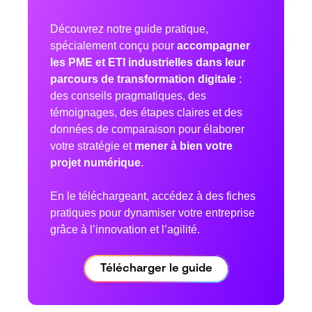
Découvrez notre guide pratique,
spécialement conçu pour
accompagner
les PME et ETI industrielles dans leur
parcours de transformation digitale
:
des conseils pragmatiques, des
témoignages, des étapes claires et des
données de comparaison pour élaborer
votre stratégie et
mener à bien votre
projet numérique
.
En le téléchargeant, accédez à des fiches
pratiques pour dynamiser votre entreprise
grâce à l’innovation et l’agilité.
Télécharger le guide