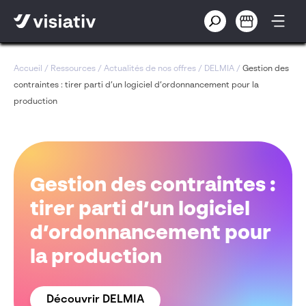
Accueil
/
Ressources
/
Actualités de nos offres
/
DELMIA
/
Gestion des
contraintes : tirer parti d’un logiciel d’ordonnancement pour la
production
Gestion des contraintes :
tirer parti d’un logiciel
d’ordonnancement pour
la production
Découvrir DELMIA