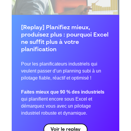
[Replay] Planifiez mieux,
produisez plus : pourquoi Excel
ne suffit plus à votre
planification
Pour les planificateurs industriels qui
veulent passer d’un planning subi à un
pilotage fiable, réactif et optimisé !
Faites mieux que 90 % des industriels
qui planifient encore sous Excel et
démarquez vous avec un pilotage
industriel robuste et dynamique.
Voir le replay