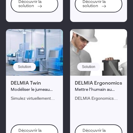
Découvrir la
Découvrir la
solution
solution
Solution
Solution
DELMIA Twin
DELMIA Ergonomics
Modéliser le jumeau
Mettre l’humain au
numérique d'un site
cœur de la conception
Simulez virtuellement
DELMIA Ergonomics
tous les processus de
permet de cibler le
vos opération
développement produit
industrielles en
en intégrant les
modélisant le jumeau
exigences
numérique du site.
ergonomiques, tout en
Découvrir la
Découvrir la