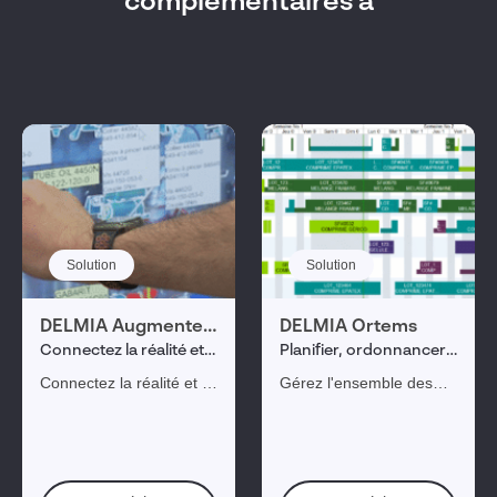
complémentaires à
Solution
Solution
DELMIA Augmented
DELMIA Ortems
Experience
Connectez la réalité et
Planifier, ordonnancer
le monde virtuel pour
et optimiser votre
Connectez la réalité et le
Gérez l'ensemble des
optimiser vos
production
monde virtuel pour
processus de
processus industriels
optimiser vos processus
planification à court,
industriels
moyen et long terme en
complément d'un ERP.