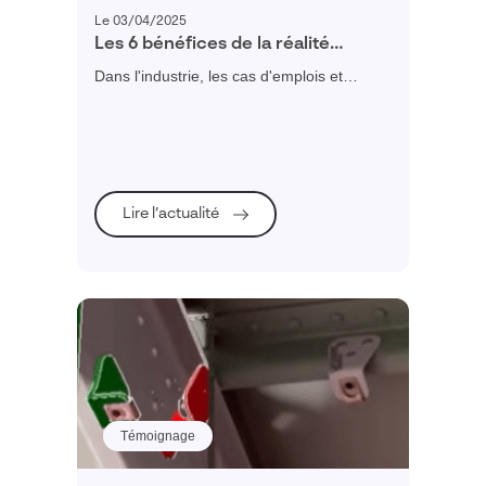
Le 03/04/2025
Les 6 bénéfices de la réalité
augmentée dans l’industrie
Dans l'industrie, les cas d'emplois et
usages de la réalité augmentée sont
multiples : assistance à l’opération sur la
chaîne de production, utilisation en mode
dépannage/maintenance pour identifier les
problèmes et les résoudre, apprentissage
en école, utilisation commerciale de
Lire l’actualité
configurateurs produit, ...
Témoignage