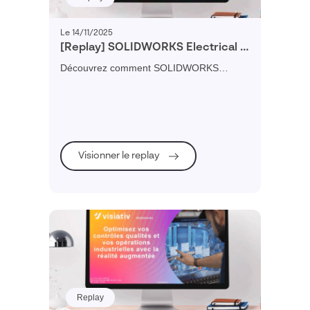
Le 14/11/2025
[Replay] SOLIDWORKS Electrical :
Transformez vos schémas 2D en
Découvrez comment SOLIDWORKS
projets 3D
Electrical 3D prolonge votre usage du 2D
en connectant vos schémas électriques à
la conception mécanique.
Visionner le replay
Replay