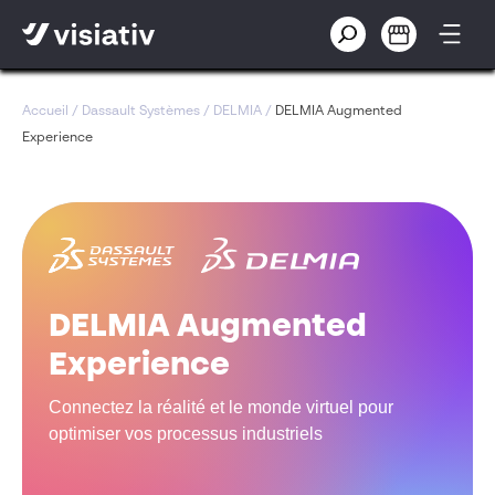
Accueil
/
Dassault Systèmes
/
DELMIA
/
DELMIA Augmented
Experience
DELMIA Augmented
Experience
Connectez la réalité et le monde virtuel pour
optimiser vos processus industriels