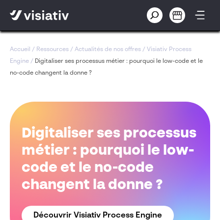
Accueil
/
Ressources
/
Actualités de nos offres
/
Visiativ Process
Engine
/
Digitaliser ses processus métier : pourquoi le low-code et le
no-code changent la donne ?
Digitaliser ses processus
métier : pourquoi le low-
code et le no-code
changent la donne ?
Découvrir Visiativ Process Engine