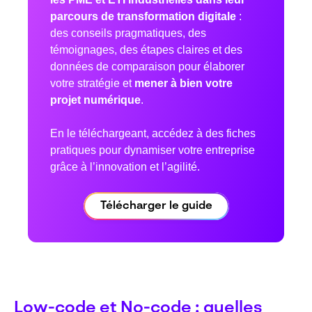
parcours de transformation digitale
:
des conseils pragmatiques, des
témoignages, des étapes claires et des
données de comparaison pour élaborer
votre stratégie et
mener à bien votre
projet numérique
.
En le téléchargeant, accédez à des fiches
pratiques pour dynamiser votre entreprise
grâce à l’innovation et l’agilité.
Télécharger le guide
Low-code et No-code : quelles