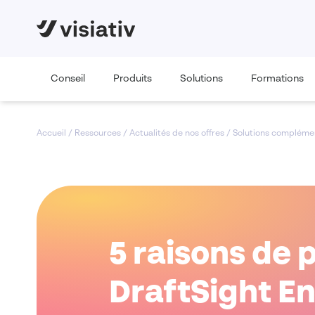
Conseil
Produits
Solutions
Formations
Accueil
/
Ressources
/
Actualités de nos offres
/
Solutions compléme
5 raisons de 
DraftSight En