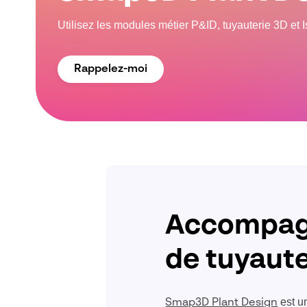
Utilisez les modules métier P&ID, tuyauterie 3D et 
Rappelez-moi
Accompagn
de tuyaute
est un
Smap3D Plant Design