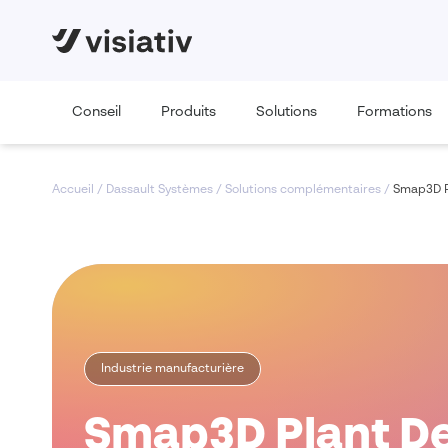
Conseil
Produits
Solutions
Formations
Accueil
/
Dassault Systèmes
/
Solutions complémentaires
/
Smap3D P
Industrie manufacturière
Smap3D Plant D