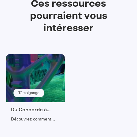
Ces ressources
pourraient vous
intéresser
Témoignage
Du Concorde à
l’A350, Aubert &
Découvrez comment
Duval relève tous
CATIA permet à Aubert &
les défis
Duval de s’adapter aux
technologiques.