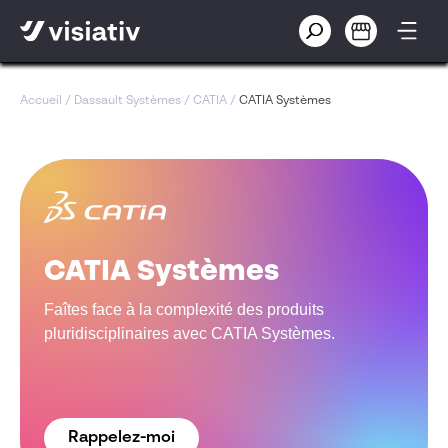
Accueil
/
Dassault Systèmes
/
CATIA
/
CATIA Systèmes
CATIA Systèmes
Faîtes face à la complexité des produits
pluridisciplinaires avec CATIA Systèmes.
Rappelez-moi