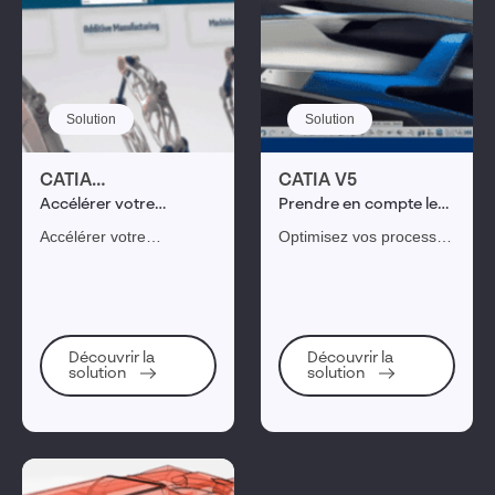
Solution
Solution
CATIA
CATIA V5
3DEXPERIENCE
Accélérer votre
Prendre en compte les
(CATIA V6)
développement produit
nouvelles exigences
Accélérer votre
Optimisez vos processus
développement produit
afin de créer de
et faciliter la
nouveaux produits tout
collaboration inter-
en prenant en compte
services avec CATIA
les nouvelles exigences
3DEXPERIENCE
de l'éco-conception.
Découvrir la
Découvrir la
solution
solution