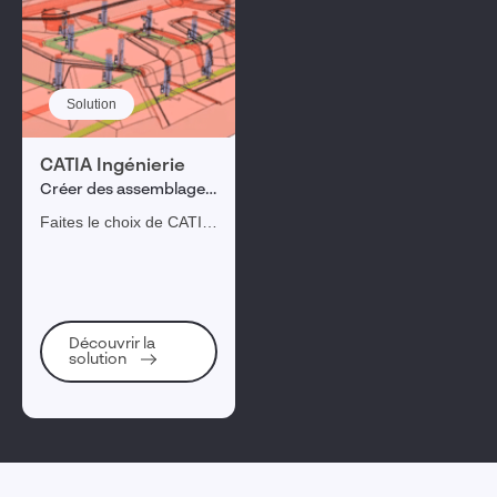
Solution
CATIA Ingénierie
Créer des assemblages
3D pour tous les
Faites le choix de CATIA
secteurs de l'industrie
Ingénierie, la référence
en création
d’assemblages 3D pour
tous les secteurs de
l’industrie.
Découvrir la
solution