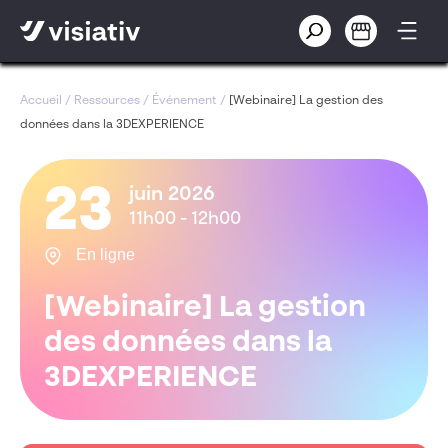
Accueil
/
Ressources
/
Événement
/
[Webinaire] La gestion des
données dans la 3DEXPERIENCE
23
juin 2026
11h00 - 12h00
En ligne
[Webinaire] La gestion
des données dans la
3DEXPERIENCE