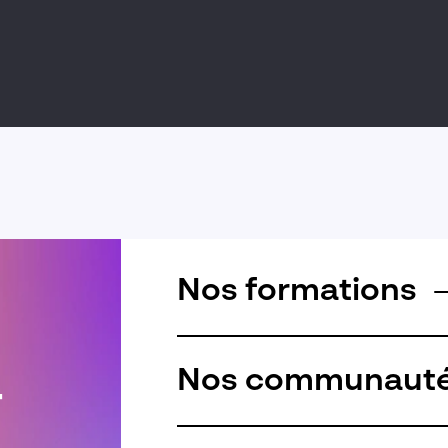
Nos formations
Nos communaut
r