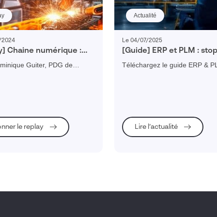
ay
Actualité
/2024
Le 04/07/2025
y] Chaine numérique :
[Guide] ERP et PLM : sto
al témoigne des
silos dans l’industrie !
minique Guiter, PDG de
Téléchargez le guide ERP & P
ces d’un PLM pour une
, présente les bénéfices
connectez vos données, rédui
dustrielle
 après le déploiement du PLM
délais et supprimez les silos ind
IENCE : productivité, gestion
, collaboration, attractivité...
onner le replay
Lire l’actualité