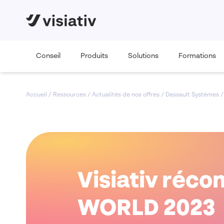
Conseil
Produits
Solutions
Formations
Accueil
/
Ressources
/
Actualités de nos offres
/
Dassault Systèmes
Visiativ réc
WORLD 2023