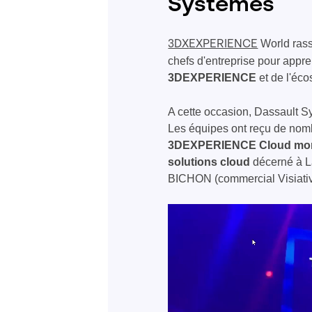
Systèmes
World
rass
3DX
EXPERIENCE
chefs d'entreprise pour appr
3D
EXPERIENCE
et de l'éc
A cette occasion, Dassault Sy
Les équipes ont reçu de nomb
3DEXPERIENCE Cloud mon
solutions cloud
décerné à L
BICHON (commercial Visiativ)