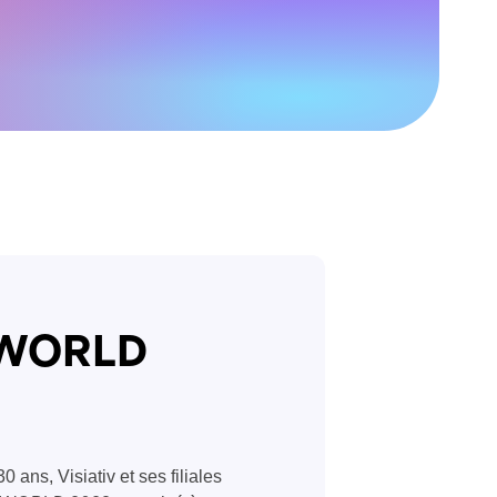
E WORLD
ans, Visiativ et ses filiales