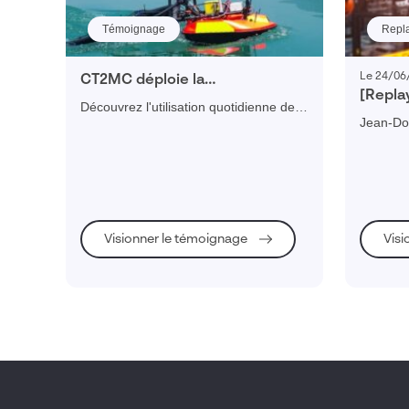
Témoignage
Repl
Le 24/06
CT2MC déploie la
[Repla
3DEXPERIENCE pour faciliter la
Découvrez l'utilisation quotidienne de
Greyst
collaboration inter-disciplines
Jean-Do
SOLIDWORKS 3DEXPERIENCE et
bénéfi
Greystal
l'accompagnement personnalisé des
PME in
obtenus
Customer Success Manager pour une
3DEXPER
prise en main rapide de la plateforme.
de projet
Visionner le témoignage
Visi