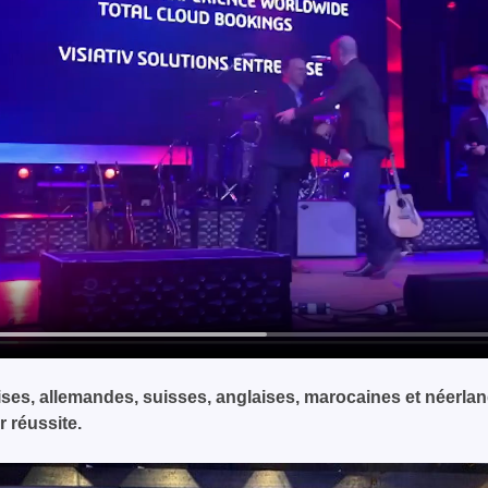
aises, allemandes, suisses, anglaises, marocaines et néerla
 réussite.