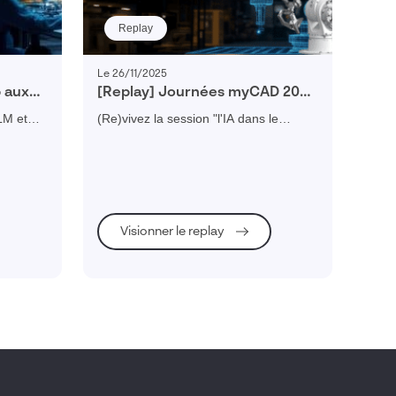
Replay
Le 26/11/2025
p aux
[Replay] Journées myCAD 2025
: l’IA dans le processus
LM et
(Re)vivez la session "l'IA dans le
d’innovation
sez vos
processus d'innovation" réalisée par
ustriels.
Daniel PYZAC expert Dassault
Systèmes lors de la journée myCAD
Paris 2025
Visionner le replay