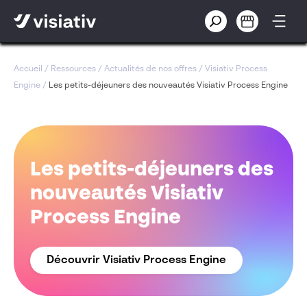
Accueil
/
Ressources
/
Actualités de nos offres
/
Visiativ Process
Engine
/
Les petits-déjeuners des nouveautés Visiativ Process Engine
Les petits-déjeuners des
nouveautés Visiativ
Process Engine
Découvrir Visiativ Process Engine