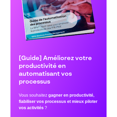
[Guide] Améliorez votre
productivité en
automatisant vos
processus
Vous souhaitez
gagner en productivité,
fiabiliser vos processus et mieux piloter
vos activités
?