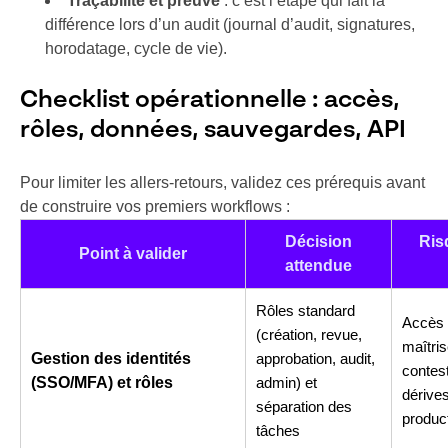
Traçabilité et preuve
: c’est l’étape qui fait la
différence lors d’un audit (journal d’audit, signatures,
horodatage, cycle de vie).
Checklist opérationnelle : accès,
rôles, données, sauvegardes, API
Pour limiter les allers-retours, validez ces prérequis avant
de construire vos premiers workflows :
Décision
Ris
Point à valider
attendue
Rôles standard
Accès
(création, revue,
maîtri
Gestion des identités
approbation, audit,
contes
(SSO/MFA) et rôles
admin) et
dérive
séparation des
produc
tâches