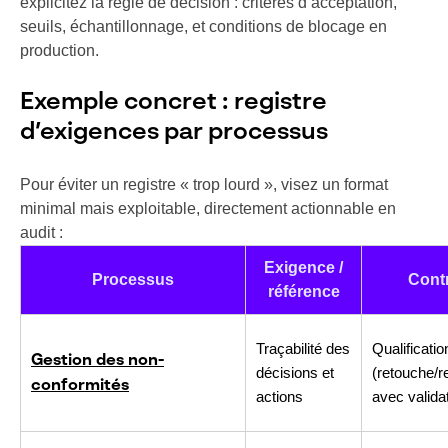
explicitez la règle de décision : critères d’acceptation,
seuils, échantillonnage, et conditions de blocage en
production.
Exemple concret : registre
d’exigences par processus
Pour éviter un registre « trop lourd », visez un format
minimal mais exploitable, directement actionnable en
audit :
Exigence /
Processus
Cont
référence
Traçabilité des
Qualificatio
Gestion des non-
décisions et
(retouche/r
conformités
actions
avec valida