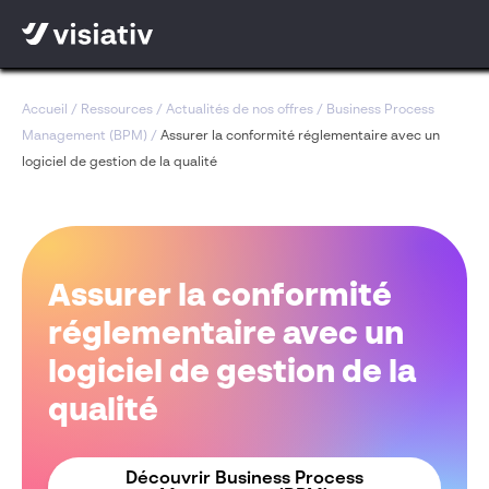
Accueil
/
Ressources
/
Actualités de nos offres
/
Business Process
Management (BPM)
/
Assurer la conformité réglementaire avec un
logiciel de gestion de la qualité
Assurer la conformité
réglementaire avec un
logiciel de gestion de la
qualité
Découvrir Business Process