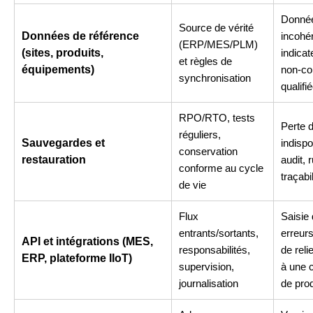
Donné
Source de vérité
Données de référence
incohé
(ERP/MES/PLM)
(sites, produits,
indicat
et règles de
équipements)
non-co
synchronisation
qualifi
RPO/RTO, tests
Perte 
réguliers,
Sauvegardes et
indispo
conservation
restauration
audit, 
conforme au cycle
traçabil
de vie
Flux
Saisie 
entrants/sortants,
erreurs
API et intégrations (MES,
responsabilités,
de reli
ERP, plateforme IIoT)
supervision,
à une c
journalisation
de pro