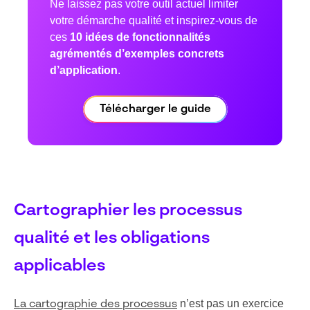
Ne laissez pas votre outil actuel limiter
votre démarche qualité et inspirez-vous de
ces
10 idées de fonctionnalités
agrémentés d’exemples concrets
d’application
.
Télécharger le guide
Cartographier les processus
qualité et les obligations
applicables
n’est pas un exercice
La cartographie des processus