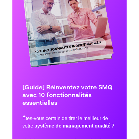
[Guide] Réinventez votre SMQ
avec 10 fonctionnalités
essentielles
Êtes-vous certain de tirer le meilleur de
votre
système de management qualité
?