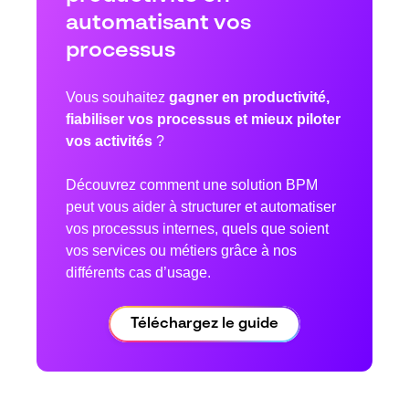
automatisant vos
processus
Vous souhaitez
gagner en productivité,
fiabiliser vos processus et mieux piloter
vos activités
?
Découvrez comment une solution BPM
peut vous aider à structurer et automatiser
vos processus internes, quels que soient
vos services ou métiers grâce à nos
différents cas d’usage.
Téléchargez le guide