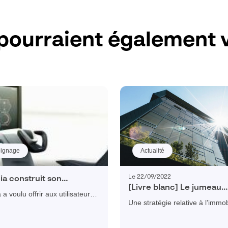
pourraient également v
ignage
Actualité
Le 22/09/2022
ia construit son
[Livre blanc] Le jumeau
ntiel immobilier avec
a voulu offrir aux utilisateurs
numérique au service de 
iv Gestion Immobilière
Une stratégie relative à l’immob
 le plus naturel possible à la
décarbonation de vos act
urrir sa stratégie
durable doit considérer le suje
de manière à leur permettre de
immobilières
ielle
globalité. Avant toute action, il 
r le site dans son