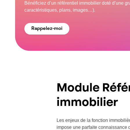
Bénéficiez d’un référentiel immobilier doté d’une g
caractéristiques, plans, images…).
Rappelez-moi
Module Référ
immobilier
Les enjeux de la fonction immobilièr
impose une parfaite connaissance d