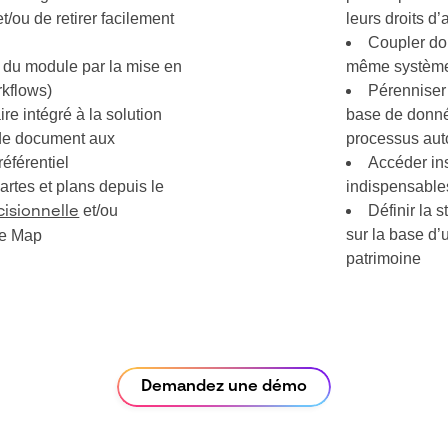
et/ou de retirer facilement
leurs droits d
Coupler do
e du module par la mise en
même système 
rkflows)
Pérenniser l
e intégré à la solution
base de donné
 de document aux
processus aut
éférentiel
Accéder in
artes et plans depuis le
indispensables
et/ou
Définir la 
isionnelle
sur la base d’
le Map
patrimoine
Demandez une démo