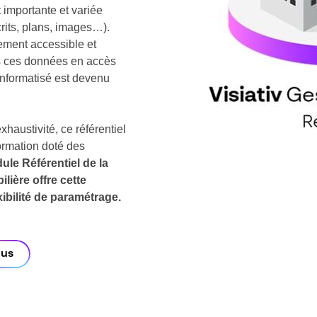
 importante et variée
crits, plans, images…).
lement accessible et
es ces données en accès
 informatisé est devenu
 exhaustivité, ce référentiel
formation doté des
ule Référentiel de la
lière offre cette
xibilité de paramétrage.
lus