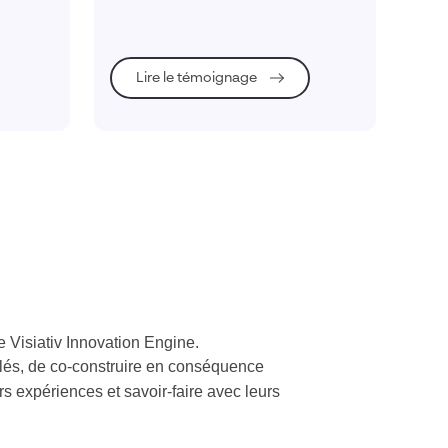
en consolidant les interventions
ur
techniques de ses 250 sites.
de
s
Lire le témoignage
on que
 Visiativ Innovation Engine.
clés, de co-construire en conséquence
s expériences et savoir-faire avec leurs