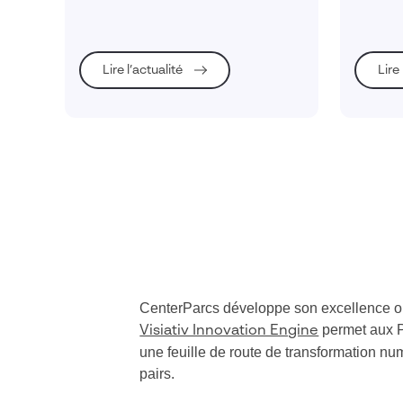
sociétaux
mieux le comprendre, pouvoir arbitrer
environn
et agir en fonction d'une stratégie
nouvelle
déterminée et être en mesure de
piloter et mesurer.
Lire l’actualité
Lire
CenterParcs développe son excellence opé
permet aux PM
Visiativ Innovation Engine
une feuille de route de transformation nu
pairs.