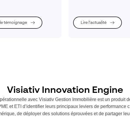
nécessaire de connaître et de
ement et offrir ainsi de
comprendre son patrimoine po
s possibilités d’analyses.
l’inscrire dans cette obligation 
réduction de son impact sur le
 le témoignage
Lire l’actualité
ressources, tant en constructi
durant son utilisation.
Visiativ Innovation Engine
rationnelle avec Visiativ Gestion Immobilière est un produit de
E et ETI d’identifier leurs principaux leviers de performance 
mérique, de déployer des solutions éprouvées et de partager leur