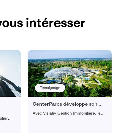
ous intéresser
Témoignage
CenterParcs développe son
excellence opérationnelle avec
Avec Visiativ Gestion Immobilière, le
la
Visiativ Gestion Immobilière
ilier
groupe Pierre et Vacances développe
ivités
t dans sa
son excellence opérationnelle en
est
imaginant la maintenance de demain et