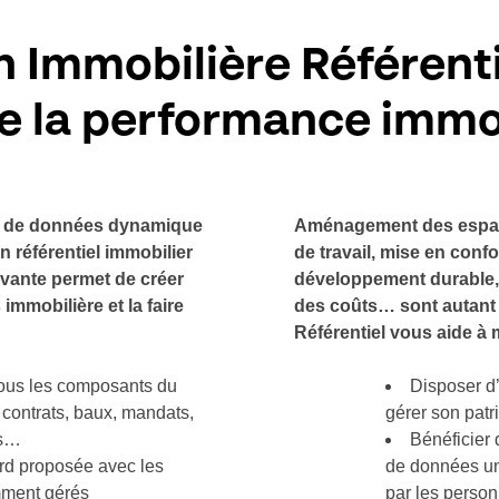
n Immobilière Référenti
e la performance immo
e de données dynamique
Aménagement des espace
n référentiel immobilier
de travail, mise en conf
ovante permet de créer
développement durable, 
mmobilière et la faire
des coûts… sont autant 
Référentiel vous aide à m
tous les composants du
Disposer d’
 contrats, baux, mandats,
gérer son patr
rs…
Bénéficier
rd proposée avec les
de données un
amment gérés
par les perso