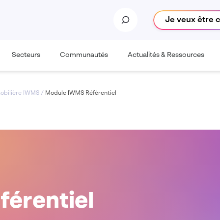
Je veux être 
Secteurs
Communautés
Actualités & Ressources
mobilière IWMS
/
Module IWMS Référentiel
érentiel