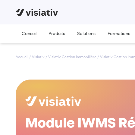
Conseil
Produits
Solutions
Formations
Accueil
/
Visiativ
/
Visiativ Gestion Immobilière
/
Visiativ Gestion Im
Module IWMS Réf