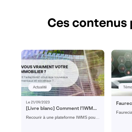
Ces contenus 
Actualité
Témo
Le 21/09/2023
Faurec
[Livre blanc] Comment l’IWMS
référe
Faurecia 
vous permet d’adapter votre
Visiat
Recourir à une plateforme IWMS pour
un accès
parc immobilier aux nouveaux
pour no
mieux connaître l'ouvrage, visualiser
donnée 
enjeux environnementaux et
industr
facilement toutes les données pour
visualise