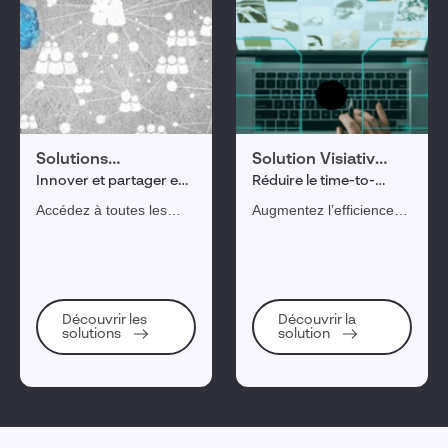
Solutions
Solution Visiativ
3DEXPERIENCE
PLM
Innover et partager en
Réduire le time-to-
temps réel
market de vos produits
Accédez à toutes les
Augmentez l’efficience
applications du cycle de
de votre process
vie produit depuis une
industriel par une
plateforme unique pour
collaboration facilitée
faciliter la collaboration
tout au long du cycle de
de tous les acteurs
développement produit.
Découvrir les
Découvrir la
solutions
solution
conception, simulation,
fabrication,
maintenance...