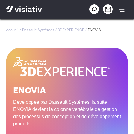
Accueil
/
Dassault Systèmes
/
3DEXPERIENCE
/
ENOVIA
ENOVIA
Développée par Dassault Systèmes, la suite
ENOVIA devient la colonne vertébrale de gestion
des processus de conception et de développement
produits.