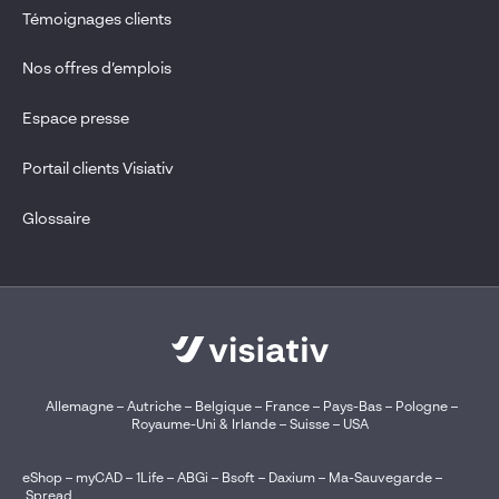
Témoignages clients
Nos offres d’emplois
Espace presse
Portail clients Visiativ
Glossaire
Allemagne
–
Autriche
–
Belgique
–
France
–
Pays-Bas
–
Pologne
–
Royaume-Uni & Irlande
–
Suisse
–
USA
eShop
–
myCAD
–
1Life
–
ABGi
–
Bsoft
–
Daxium
–
Ma-Sauvegarde
–
Spread