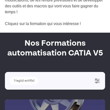
modifications, de les rendre prévisibles et de développer
des outils et des macros qui vont vous faire gagner du
temps !
Cliquez sur la formation qui vous intéresse !
Nos Formations
automatisation CATIA V5
1
1
tag(s) actif(s)
tag(s) actif(s)
Famille produits
Dassault Systèmes