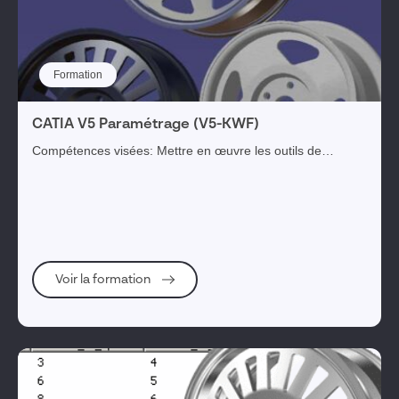
Visiativ Merchandising
Visiativ Engagement Collaborateurs
Formation
Visiativ PLM
CATIA V5 Paramétrage (V5-KWF)
SOLIDWORKS pour la CAO
Compétences visées: Mettre en œuvre les outils de
Visiativ Réglementation, risques & conformité
paramétrage d’une pièce CATIA V5. Objectifs
opérationnels: A l’issue de la formation l'appren...
Visiativ
Visiativ Gestion des Connaissances
Voir la formation
Ecrans CAO
Visiativ myCADservices Premium
SIMULIA
Formations