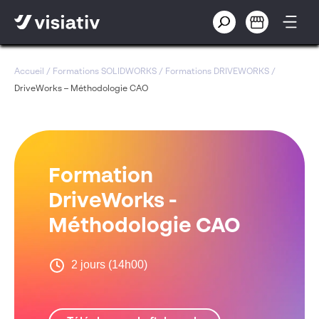
Accueil
/
Formations SOLIDWORKS
/
Formations DRIVEWORKS
/
DriveWorks – Méthodologie CAO
Formation
DriveWorks -
Méthodologie CAO
2 jours (14h00)