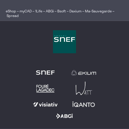
eShop
–
myCAD
–
1Life
–
ABGi
–
Bsoft
–
Daxium
–
Ma-Sauvegarde
–
Spread