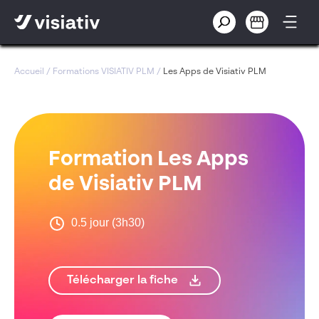
Accueil
/
Formations VISIATIV PLM
/
Les Apps de Visiativ PLM
Formation Les Apps
de Visiativ PLM
0.5 jour (3h30)
Télécharger la fiche