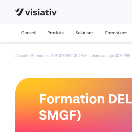
Conseil
Produits
Solutions
Formations
Accueil
/
Formations 3DEXPERIENCE
/
Formations usinage 3DEXPER
Formation DEL
SMGF)