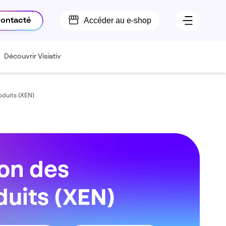
Accéder au e-shop
contacté
Découvrir Visiativ
oduits (XEN)
on des
duits (XEN)