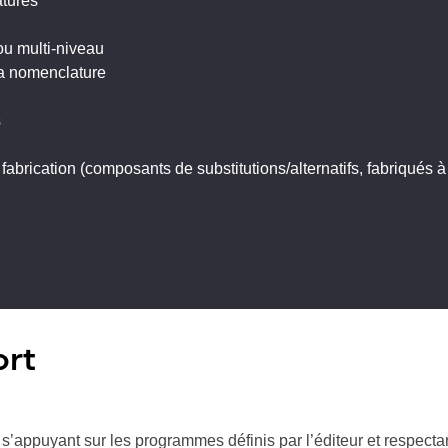
atures
ou multi-niveau
 la nomenclature
s
fabrication (composants de substitutions/alternatifs, fabriqués à
ort
s’appuyant sur les programmes définis par l’éditeur et respectan