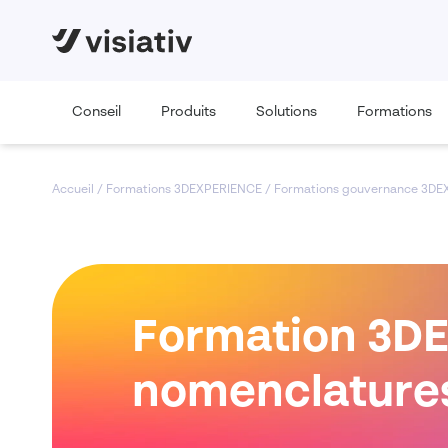
Conseil
Produits
Solutions
Formations
Accueil
/
Formations 3DEXPERIENCE
/
Formations gouvernance 3D
Formation 3DE
nomenclatures 