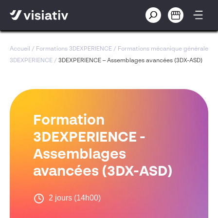
Accueil
/
Formations 3DEXPERIENCE
/
Formations mécanique générale
3DEXPERIENCE
/
3DEXPERIENCE – Assemblages avancées (3DX-ASD)
Formation
3DEXPERIENCE -
Assemblages
avancées (3DX-ASD)
2 jours (14h00)