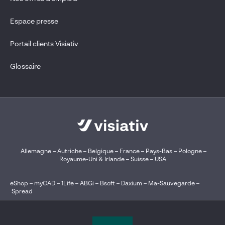
Espace presse
Portail clients Visiativ
Glossaire
Allemagne
–
Autriche
–
Belgique
–
France
–
Pays-Bas
–
Pologne
–
Royaume-Uni & Irlande
–
Suisse
–
USA
eShop
–
myCAD
–
1Life
–
ABGi
–
Bsoft
–
Daxium
–
Ma-Sauvegarde
–
Spread