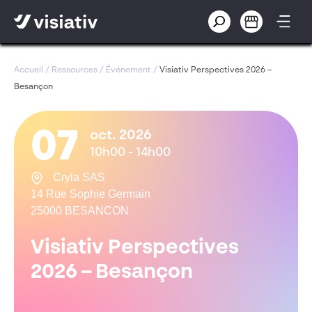
Accueil
/
Ressources
/
Événement
/
Visiativ Perspectives 2026 –
Besançon
07
oct. 2026
10h00 - 14h00
Cryla SAS
14 Rue Sophie Germain
25000 BESANCON
Visiativ Perspectives
2026 – Besançon