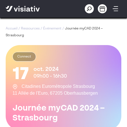
Accueil
/
Ressources
/
Événement
/
Journée myCAD 2024 –
Strasbourg
Connect
17
oct. 2024
09h00 - 16h30
Citadines Eurométropole Strasbourg
11 Allée de l'Euro, 67205 Oberhausbergen
Journée myCAD 2024 –
Strasbourg