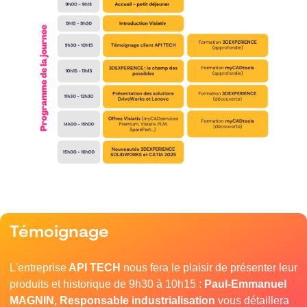
Témoignage
L'entreprise
API TECH
nous fera le plaisir de présenter leur
produits et historique de 9h30 à 10h15 :
Paul-Emmanuel
MAGNIN, Responsable industrialisation
vous détaillera