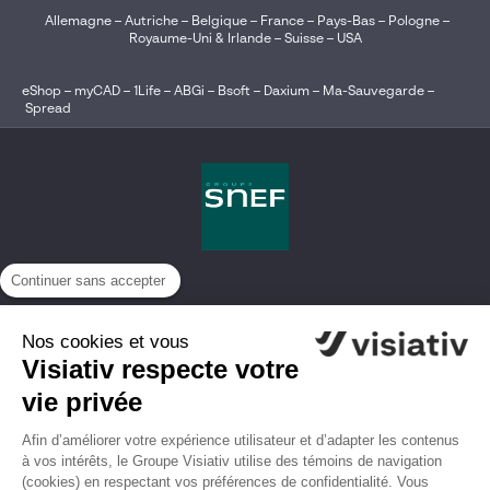
Allemagne
–
Autriche
–
Belgique
–
France
–
Pays-Bas
–
Pologne
–
Royaume-Uni & Irlande
–
Suisse
–
USA
eShop
–
myCAD
–
1Life
–
ABGi
–
Bsoft
–
Daxium
–
Ma-Sauvegarde
–
Spread
Continuer sans accepter
Nos cookies et vous
Visiativ respecte votre
vie privée
Afin d’améliorer votre expérience utilisateur et d’adapter les contenus
à vos intérêts, le Groupe Visiativ utilise des témoins de navigation
(cookies) en respectant vos préférences de confidentialité. Vous