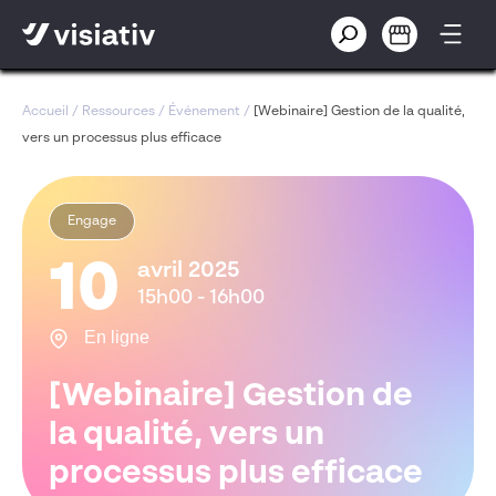
Accueil
/
Ressources
/
Événement
/
[Webinaire] Gestion de la qualité,
vers un processus plus efficace
Engage
10
avril 2025
15h00 - 16h00
En ligne
[Webinaire] Gestion de
la qualité, vers un
processus plus efficace