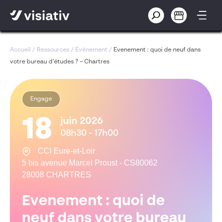
Accueil
/
Ressources
/
Événement
/
Evenement : quoi de neuf dans
votre bureau d’études ? – Chartres
Engage
18
juin 2026
08h30 - 17h00
CCI Eure-et-Loir
5 bis avenue Marcel Proust - CS80062
28008 CHARTRES
Evenement : quoi de
neuf dans votre bureau