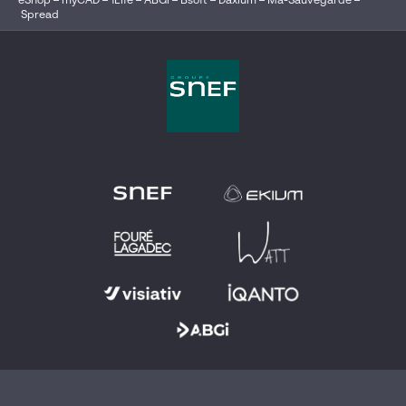
eShop
–
myCAD
–
1Life
–
ABGi
–
Bsoft
–
Daxium
–
Ma-Sauvegarde
–
Spread