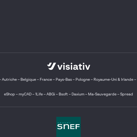
–
Autriche
–
Belgique
–
France
–
Pays-Bas
–
Pologne
–
Royaume-Uni & Irlande
–
eShop
–
myCAD
–
1Life
–
ABGi
–
Bsoft
–
Daxium
–
Ma-Sauvegarde
–
Spread