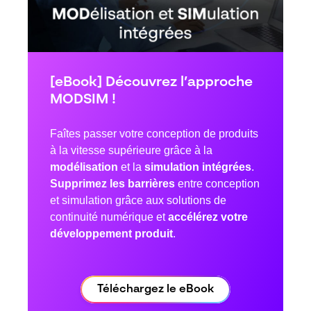
[eBook] Découvrez l’approche
MODSIM !
Faîtes passer votre conception de produits
à la vitesse supérieure grâce à la
modélisation
et la
simulation intégrées
.
Supprimez les barrières
entre conception
et simulation grâce aux solutions de
continuité numérique et
accélérez votre
développement produit
.
Téléchargez le eBook