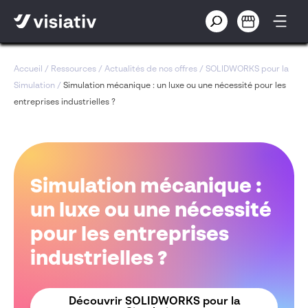
Accueil
/
Ressources
/
Actualités de nos offres
/
SOLIDWORKS pour la
Simulation
/
Simulation mécanique : un luxe ou une nécessité pour les
entreprises industrielles ?
Simulation mécanique :
un luxe ou une nécessité
pour les entreprises
industrielles ?
Découvrir SOLIDWORKS pour la