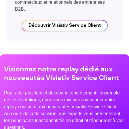
commerciaux et relationnels des entreprises
B2B.
Découvrir Visiativ Service Client
Visionnez notre replay dédié aux
nouveautés Visiativ Service Client
Pour aller plus loin et découvrir concrètement l’ensemble
de ces évolutions, nous vous invitons à visionner notre
replay consacré aux nouveautés Visiativ Service Client.
Au cours de cette session, nos experts vous présenteront
les principales fonctionnalités en détail et répondront à vos
questions.