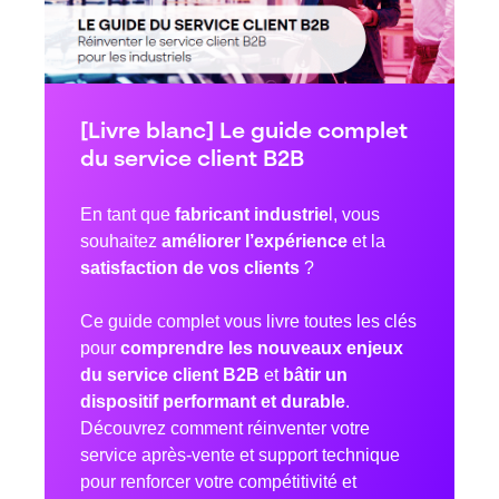
[Livre blanc] Le guide complet
du service client B2B
En tant que
fabricant industrie
l, vous
souhaitez
améliorer l’expérience
et la
satisfaction de vos clients
?
Ce guide complet vous livre toutes les clés
pour
comprendre les nouveaux enjeux
du service client B2B
et
bâtir un
dispositif performant et durable
.
Découvrez comment réinventer votre
service après-vente et support technique
pour renforcer votre compétitivité et