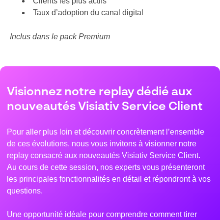
Clients les plus actifs
Taux d’adoption du canal digital
Inclus dans le pack Premium
Visionnez notre replay dédié aux
nouveautés Visiativ Service Client
Pour aller plus loin et découvrir concrètement l’ensemble
de ces évolutions, nous vous invitons à visionner notre
replay consacré aux nouveautés Visiativ Service Client.
Au cours de cette session, nos experts vous présenteront
les principales fonctionnalités en détail et répondront à vos
questions.
Une opportunité idéale pour comprendre comment tirer