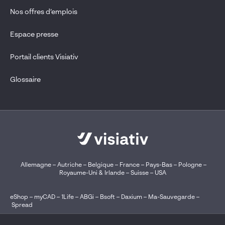
Nos offres d’emplois
Espace presse
Portail clients Visiativ
Glossaire
Allemagne
–
Autriche
–
Belgique
–
France
–
Pays-Bas
–
Pologne
–
Royaume-Uni & Irlande
–
Suisse
–
USA
eShop
–
myCAD
–
1Life
–
ABGi
–
Bsoft
–
Daxium
–
Ma-Sauvegarde
–
Spread