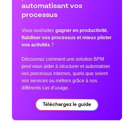
automatisant vos
processus
Vous souhaitez
gagner en productivité,
fiabiliser vos processus et mieux piloter
vos activités
?
Découvrez comment une solution BPM
peut vous aider à structurer et automatiser
vos processus internes, quels que soient
vos services ou métiers grâce à nos
différents cas d’usage.
Téléchargez le guide