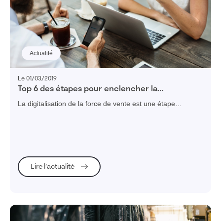
Sécurité des données & SI/IT
Enseignement & recherche
Pilotage Industriel - ERP
Conception & simulation
Actualité
Fabrication
Vente & marketing
Le 01/03/2019
Top 6 des étapes pour enclencher la
Service client
digitalisation de sa force de vente
La digitalisation de la force de vente est une étape
Gestion du cycle de vie produit
essentielle du retail moderne. Voici, en 6 étapes, comment
Réglementation, risques & conformité
procéder.
Engagement collaborateurs
Gestion des actifs immobiliers
Lire l’actualité
1
tag(s) sélectionné(s)
Valider ma sélection