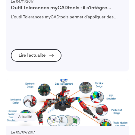
Le 04/11/2017
Outil Tolerances myCADtools : il s’intègre
désormais totalement dans le PropertyManager
L’outil Tolerances myCADtools permet d’appliquer des
SOLIDWORKS
tolérances sur des groupes de cotes, de calculer des cotes
en valeur maxi, mini ou moyennes (chaîne de cotes) et de
reconstruire le modèle en créant ou pas des configurations
dérivées.
Lire l’actualité
Actualité
Le 05/09/2017