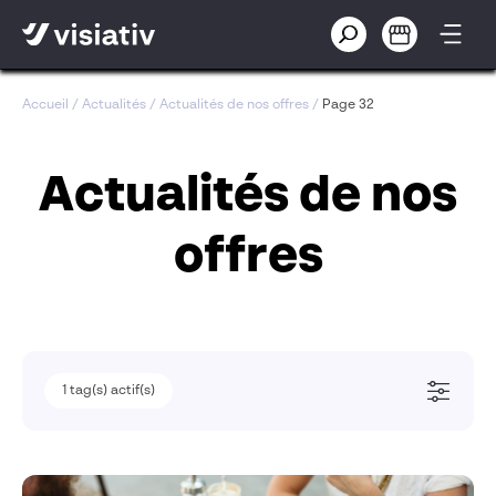
Accueil
/
Actualités
/
Actualités de nos offres
/
Page 32
Actualités de nos
offres
1
1
tag(s) actif(s)
tag(s) actif(s)
Solutions métiers
Pilotage des transformations