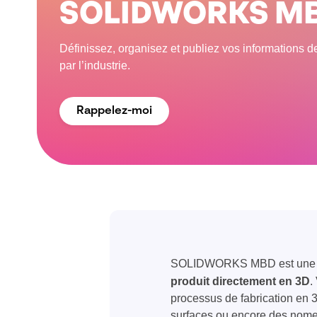
SOLIDWORKS M
Définissez, organisez et publiez vos informations d
par l’industrie.
Rappelez-moi
SOLIDWORKS MBD est une 
produit directement en 3D
.
processus de fabrication en 3
surfaces ou encore des nomen