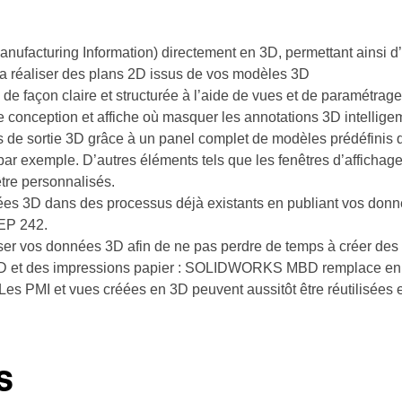
anufacturing Information)
directement en 3D, permettant ainsi d
 la réaliser des plans 2D issus de vos modèles 3D
e façon claire et structurée à l’aide de vues et de paramétrage
re conception et affiche où masquer les annotations 3D intellig
 de sortie 3D grâce à un panel complet de modèles prédéfinis
 par exemple. D’autres éléments tels que les fenêtres d’affichage
tre personnalisés.
nnées 3D dans des processus déjà existants en publiant vos don
EP 242.
iliser vos données 3D afin de ne pas perdre de temps à créer des
 2D et des impressions papier : SOLIDWORKS MBD remplace en t
 PMI et vues créées en 3D peuvent aussitôt être réutilisées 
s