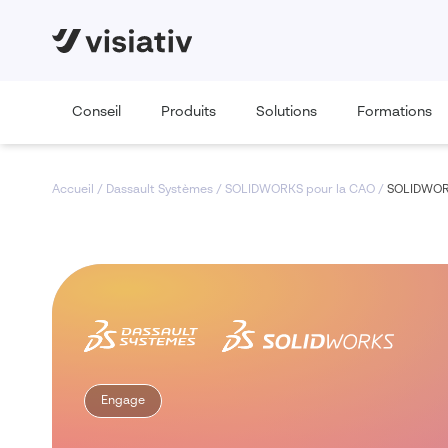
Conseil
Produits
Solutions
Formations
Accueil
/
Dassault Systèmes
/
SOLIDWORKS pour la CAO
/
SOLIDWO
Engage