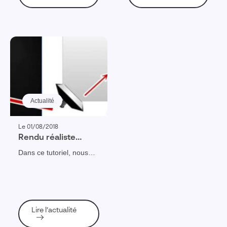
à améliorer et optimiser
la qualité de vos rendus
de façon significative.
Actualité
Le 01/08/2018
Rendu réaliste
SOLIDWORKS :
Dans ce tutoriel, nous
comment améliorer
allons voir comment
la qualité du rendu
améliorer la qualité d’un
avec SOLIDWORKS
rendu réaliste
Visualize
SOLIDWORKS à travers
la maîtrise de
Lire l’actualité
l’environnement
SOLIDWORKS et