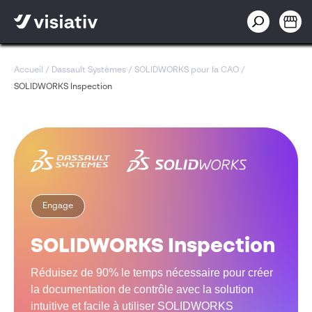
Accueil
/
Dassault Systèmes
/
SOLIDWORKS pour la CAO
/
SOLIDWORKS Inspection
Engage
SOLIDWORKS Inspection
Réduisez de 90% le temps nécessaire pour créer
la documentation de contrôle avec la solution
intuitive et facile à utiliser SOLIDWORKS