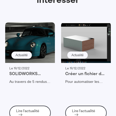
intéresser
Actualité
Actualité
Le 19/12/2022
Le 19/12/2022
SOLIDWORKS
Créer un fichier de
Visualize : 5 rendus
correspondance
Au travers de 5 rendus
Pour automatiser les
réalistes
d’apparence
3D réalisés avec
rendus SOLIDWORKS
impressionnants
SOLIDWORKS
SOLIDWORKS
Visualize
Visualize
VISUALIZE, nous allons
découvrir quelques-unes
des capacités de ce
Lire l’actualité
Lire l’actualité
logiciel. Cela vous aidera