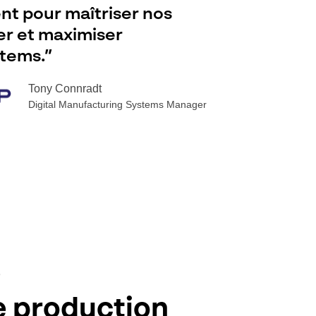
nt pour maîtriser nos
ier et maximiser
rtems.”
Tony Connradt
Digital Manufacturing Systems Manager
é
e production