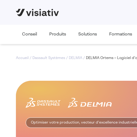
Conseil
Produits
Solutions
Formations
Accueil
/
Dassault Systèmes
/
DELMIA
/
DELMIA Ortems – Logiciel d’o
Optimiser votre production, vecteur d’excellence industriell