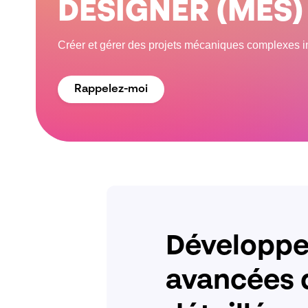
DESIGNER (MES)
Créer et gérer des projets mécaniques complexes i
Rappelez-moi
Développe
avancées d