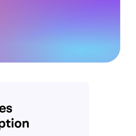
es
ption