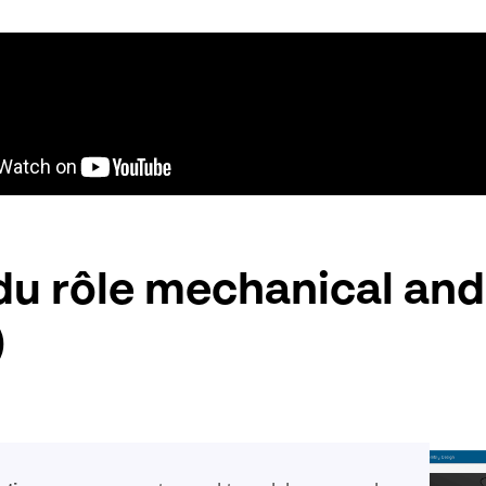
du r
ôle mechanical an
)