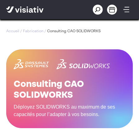
Accueil
/
Fabrication
/
Consulting CAO SOLIDWORKS
Consulting CAO
SOLIDWORKS
Déployez SOLIDWORKS au maximum de ses
capacités pour l’adapter à vos besoins.