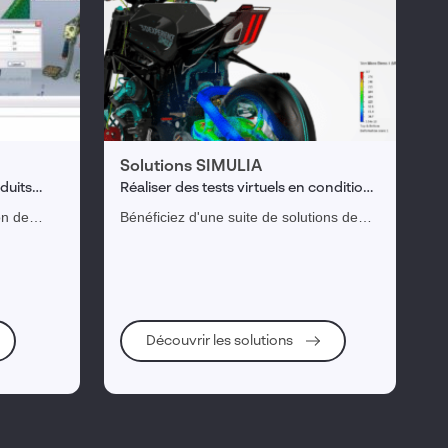
Solutions SIMULIA
duits
Réaliser des tests virtuels en conditions
réalistes
on de
Bénéficiez d'une suite de solutions de
 de
simulation reconnues dans toutes les
rmettant
disciplines : structure, fluides,
sultats de
dynamique, optimisation de processus...
Découvrir les solutions