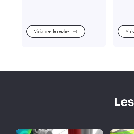
vos con
industri
déformat
instabilit
Visionner le replay
Visi
Les