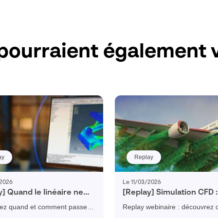
pourraient également v
ay
Replay
/2026
Le 11/03/2026
y] Quand le linéaire ne
[Replay] Simulation CFD :
plus en simulation
analyser les fluides et la
ez quand et comment passer à
Replay webinaire : découvrez
thermique dès la concep
tion non linéaire pour fiabiliser
la simulation CFD permet d’an