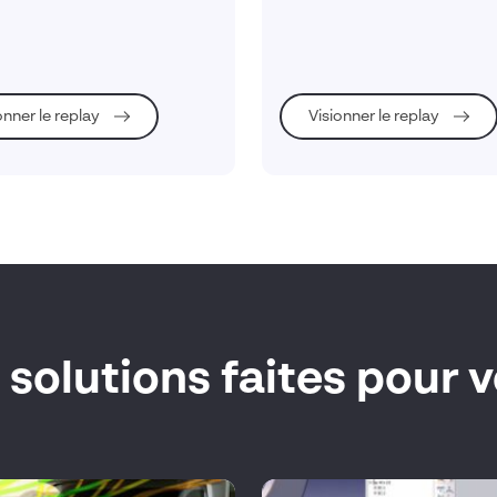
ceptions grâce à des exemples
les fluides et la thermique dès 
els concrets : grandes
conception pour optimiser les
ions, contacts, plasticité et
performances et réduire les pr
és.
onner le replay
Visionner le replay
 solutions faites pour 