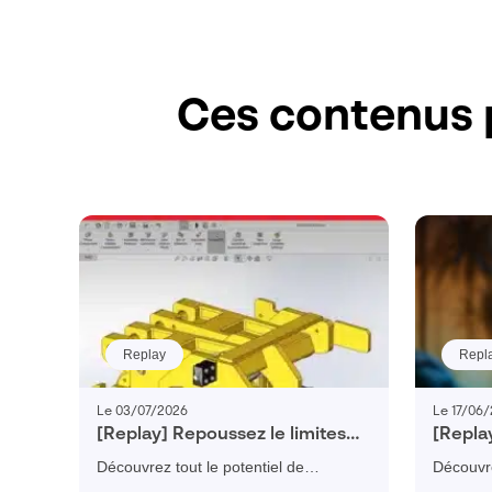
Ces contenus 
Replay
Repl
Le 03/07/2026
Le 17/06
[Replay] Repoussez le limites
[Repla
de votre conception avec
suffit 
Découvrez tout le potentiel de
Découvr
SOLIDWORKS
SOLIDWORKS
la simula