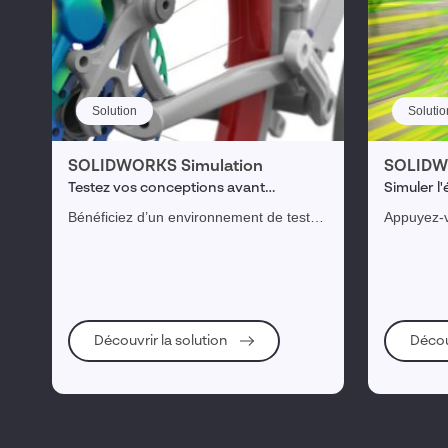
Solution
Solutio
SOLIDWORKS Simulation
SOLIDWO
Testez vos conceptions avant
Simuler l'
fabrication pour concevoir juste du
transfert
Bénéficiez d’un environnement de test
Appuyez-v
premier coup et accélérer l’innovation.
structurel performant vous permettant de
d’analyse
réaliser des simulations complexes dans
fluides (
un flux de travail intuitif.
écoulemen
l'intérieu
Découvrir la solution
Décou