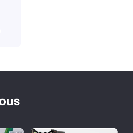
la
ototypes.
vous