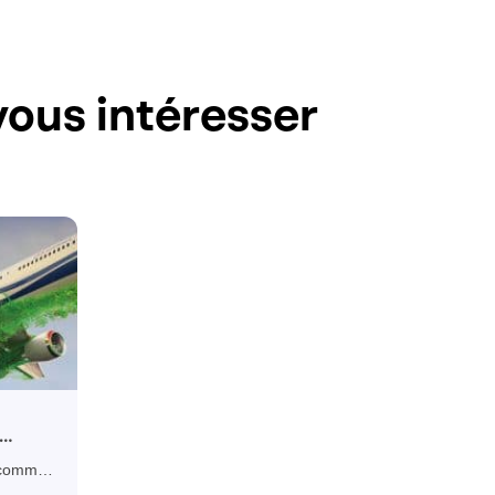
ous intéresser
 comment
tion
alyser