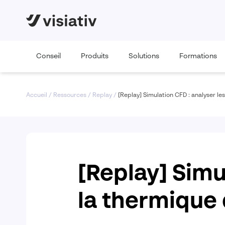
Conseil
Produits
Solutions
Formations
Accueil
/
Ressources
/
Replay
/
[Replay] Simulation CFD : analyser le
[Replay] Simul
la thermique 