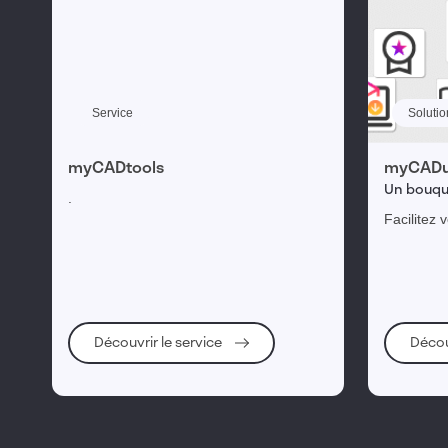
Service
Solutio
myCADtools
myCADu
Un bouque
.
complet 
Facilitez 
vous form
efficacité
CAO 3D
Découvrir le service
Décou