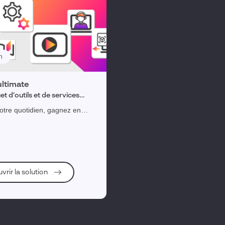
n
ltimate
t d’outils et de services
pour vous accompagner et
votre quotidien, gagnez en
er en continu
 et valorisez votre expertise en
vrir la solution