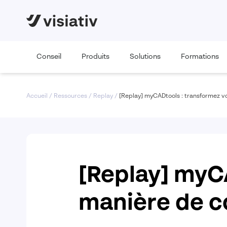
Conseil
Produits
Solutions
Formations
Accueil
/
Ressources
/
Replay
/
[Replay] myCADtools : transformez v
[Replay] myC
manière de c