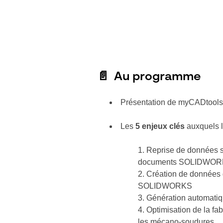
📄 Au programme
Présentation de myCADtool
Les
5 enjeux clés
auxquels l
Reprise de données s
documents SOLIDWO
Création de données 
SOLIDWORKS
Génération automatiq
Optimisation de la fabr
les mécano-soudures