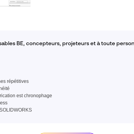
ables BE, concepteurs, projeteurs et à toute perso
es répétitives
éité
brication est chronophage
cess
 de SOLIDWORKS