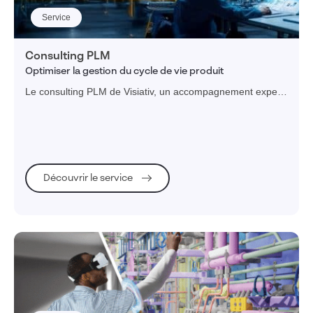
Service
Hôpitaux
Consulting PLM
Transports & Mobilité
Optimiser la gestion du cycle de vie produit
Le consulting PLM de Visiativ, un accompagnement expert
Ferroviaire
pour transformer vos défis industriels et accélérer votre
Automobile
performance.
Aérospatial & Aéronautique
Enseignement & Recherche
Découvrir le service
Technologies de l'Information
Catégories
Actualités de nos offres
News