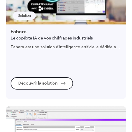
Finance, Assurances & Immobilier
Solution
Assurances
Fabera
Expertise-comptable
Le copilote IA de vos chiffrages industriels
Gestion Immobilière
Fabera est une solution d’intelligence artificielle dédiée aux
Agroalimentaire (Clone 2)
fabricants industriels, conçue pour exploiter votre
historique de chiffrage et fiabiliser vos estimations.
Retail
Public et Associatif
Découvrir la solution
Industries Manufacturières
Equipements Industriels
High-tech, électronique & électrique
Bureaux d'études
Banques