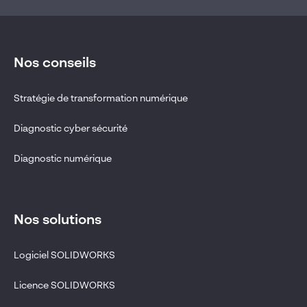
Type d'événements
Webinaires
Salons
Nos conseils
Tables privées
Ateliers
Stratégie de transformation numérique
Petits déjeuners
Journée client
Diagnostic cyber sécurité
Diagnostic numérique
1
tag(s) sélectionné(s)
Valider ma sélection
Nos solutions
Réinitialiser les filtres
Logiciel SOLIDWORKS
Licence SOLIDWORKS