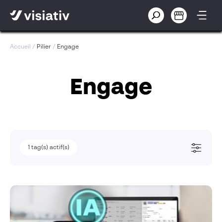
Accueil
/
Pilier
/
Engage
Engage
1
1
tag(s) actif(s)
tag(s) actif(s)
Secteur d'activités (obsolète)
Agroalimentaire
Agroalimentaire (Clone 1)