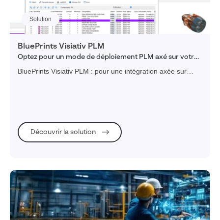
Solution
Santé & Pharmaceutique
Marques, Enseignes & Distribution
BluePrints Visiativ PLM
Optez pour un mode de déploiement PLM axé sur votre
périmètre métier
Biens de consommation
BluePrints Visiativ PLM : pour une intégration axée sur
Cosmétiques
votre périmètre métier
Mode & Luxe
Construction & Ressouces Naturelles
BTP
Découvrir la solution
Énergie, Chimie & Environnement
Matériaux
Collectivités & Administrations publiques
Éducation, Enseignement & Recherche
Habitat social