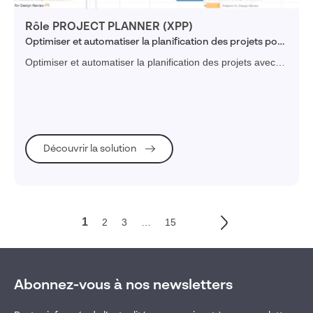
Visiativ
Rôle PROJECT PLANNER (XPP)
Dassault Systèmes
Optimiser et automatiser la planification des projets pour
myCADservices
améliorer la collaboration et respecter les échéances
Optimiser et automatiser la planification des projets avec
3DEXPERIENCE
des planning GANTT
SOLIDWORKS
CATIA
SIMULIA
DELMIA
Découvrir la solution
SPREAD
HP
FORMLABS
1
2
3
…
15
Partenaires
Fonction (obsolète)
Abonnez-vous à nos newsletters
Management and monitoring of information system and data
security