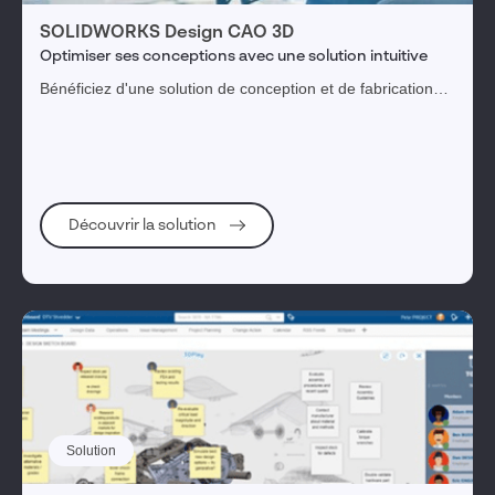
Vente & marketing
SOLIDWORKS Design CAO 3D
Optimiser ses conceptions avec une solution intuitive
Service client
Bénéficiez d'une solution de conception et de fabrication
Gestion du cycle de vie produit
intuitive, puissante et novatrice pour transformer vos idées
Réglementation, risques & conformité
en produits innovants.
Engagement collaborateurs
Gestion des actifs immobiliers
Découvrir la solution
1
tag(s) sélectionné(s)
Valider ma sélection
Réinitialiser les filtres
Solution