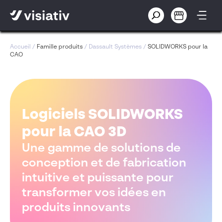
Accueil
/
Famille produits
/
Dassault Systèmes
/
SOLIDWORKS pour la
CAO
Logiciels SOLIDWORKS
pour la CAO 3D
Une gamme de solutions de
conception et de fabrication
intuitive et puissante pour
transformer vos idées en
produits innovants