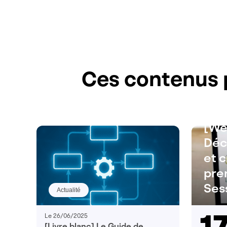
Ces contenus 
[We
Déc
et 
pre
Ses
Actualité
Le 26/06/2025