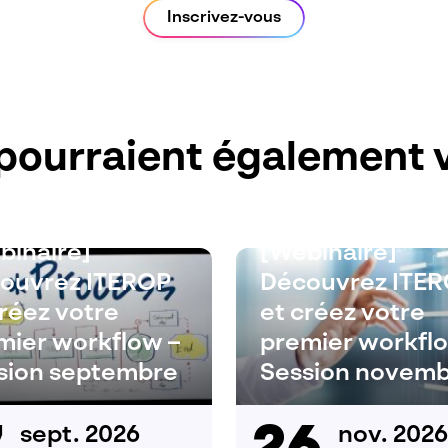
Inscrivez-vous
pourraient également v
binaire]
[Webinaire]
ouvrez ITEROP
Découvrez ITE
créez votre
et créez votre
mier workflow –
premier workfl
sion septembre
Session novem
sept. 2026
nov. 2026