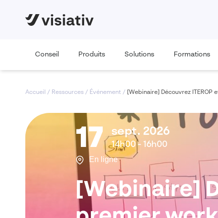
Conseil
Produits
Solutions
Formations
Accueil
/
Ressources
/
Événement
/
[Webinaire] Découvrez ITEROP e
17
sept. 2026
14h00 - 16h00
En ligne
[Webinaire] 
premier work