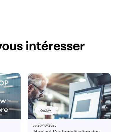
ous intéresser
ROP
ow –
bre
Replay
Le 20/10/2025