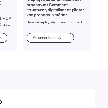
[Replay] L’automatisation des
0
processus : Comment
structurer, digitaliser et piloter
vos processus métier
 ITEROP
Dans ce replay, découvrez comment
di 26
digitaliser et automatiser vos processus
métier pour gagner en efficacité,
réduire les erreurs et améliorer la
Visionner le replay
collaboration.