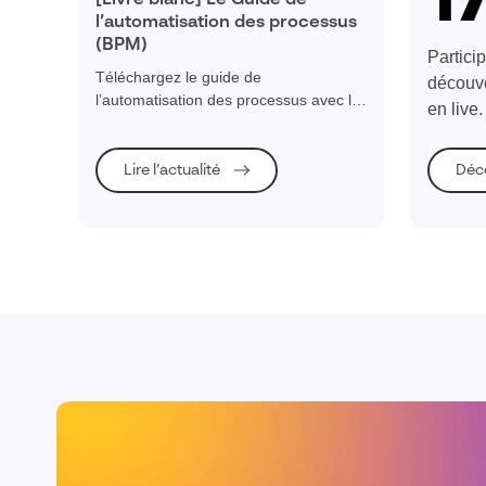
1
[Livre blanc] Le Guide de
l’automatisation des processus
(BPM)
Partici
Téléchargez le guide de
découve
l’automatisation des processus avec le
en live
BPM et découvrez comment structurer,
septemb
digitaliser et piloter vos processus
métier pour améliorer la productivité de
Déc
Lire l’actualité
votre entreprise industrielle.